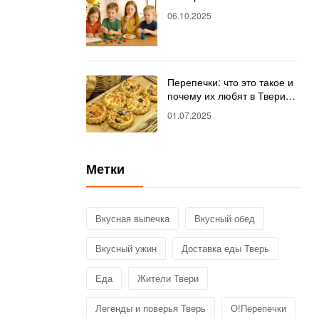
06.10.2025
Перепечки: что это такое и
почему их любят в Твери?
Полный гид от магазина
01.07.2025
«О!Перепечки»
Метки
Вкусная выпечка
Вкусный обед
Вкусный ужин
Доставка еды Тверь
Еда
Жители Твери
Легенды и поверья Тверь
О!Перепечки