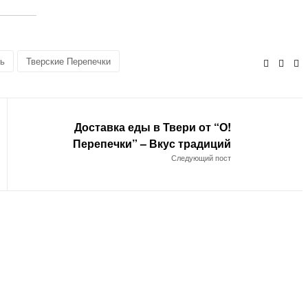
рь
Тверские Перепечки
Facebo
Twitt
E
Доставка еды в Твери от “О!
Перепечки” – Вкус традиций
Следующий пост