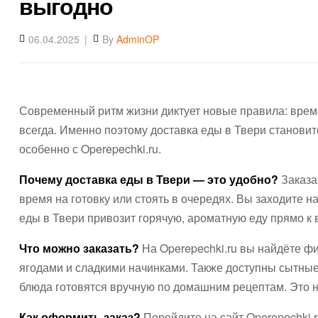
выгодно
06.04.2025
By
AdminOP
Современный ритм жизни диктует новые правила: времен
всегда. Именно поэтому доставка еды в Твери становит
особенно с Operepechki.ru.
Почему доставка еды в Твери — это удобно?
Заказа
время на готовку или стоять в очередях. Вы заходите н
еды в Твери привозит горячую, ароматную еду прямо к 
Что можно заказать?
На Operepechki.ru вы найдёте ф
ягодами и сладкими начинками. Также доступны сытны
блюда готовятся вручную по домашним рецептам. Это н
Как оформить заказ?
Перейдите на сайт Operepechki.r