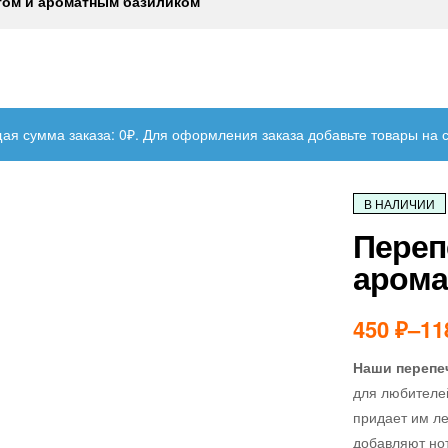
том и ароматным базиликом
ая сумма заказа: 0₽. Для оформления заказа добавьте товары на 
В НАЛИЧИИ
Переп
арома
450
₽
–
11
Наши перепе
для любителей
придает им ле
добавляют нот