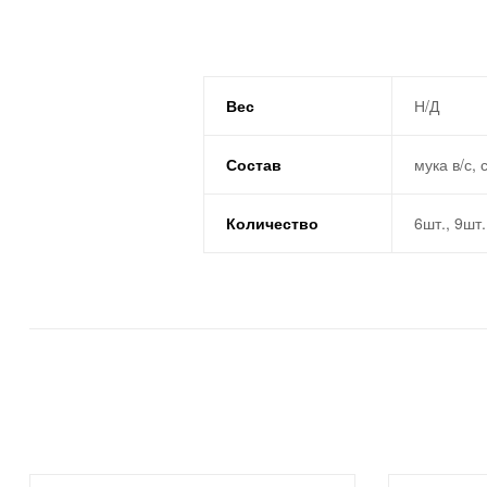
Вес
Н/Д
Состав
мука в/с,
Количество
6шт., 9шт.