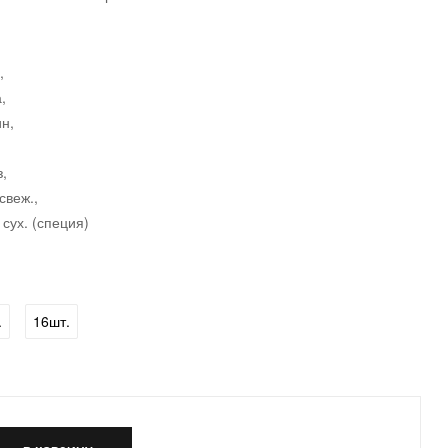
,
,
н,
,
свеж.,
 сух. (специя)
.
16шт.