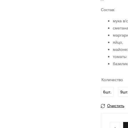
Состав:
мука в/с
сметана
маргари
яйцо,
майонез
томаты 
базилик
Количество
6шт.
9шт
Очистить