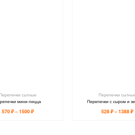
Перепечки сытные
Перепечки сытны
репечки мини-пицца
Перепечки с сыром и з
570
₽
–
1500
₽
528
₽
–
1388
₽