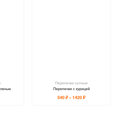
е
Перепечки сытные
еленью
Перепечки с курицей
540
₽
–
1420
₽