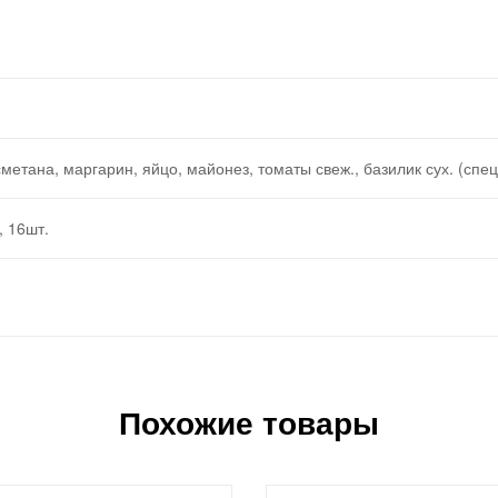
 сметана, маргарин, яйцо, майонез, томаты свеж., базилик сух. (спе
, 16шт.
Похожие товары