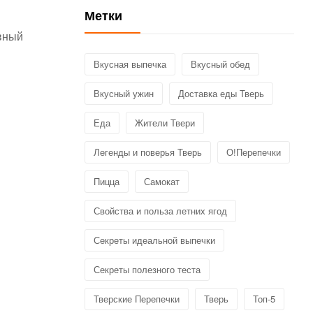
Метки
авный
Вкусная выпечка
Вкусный обед
Вкусный ужин
Доставка еды Тверь
Еда
Жители Твери
Легенды и поверья Тверь
О!Перепечки
Пицца
Самокат
Свойства и польза летних ягод
Секреты идеальной выпечки
Секреты полезного теста
Тверские Перепечки
Тверь
Топ-5