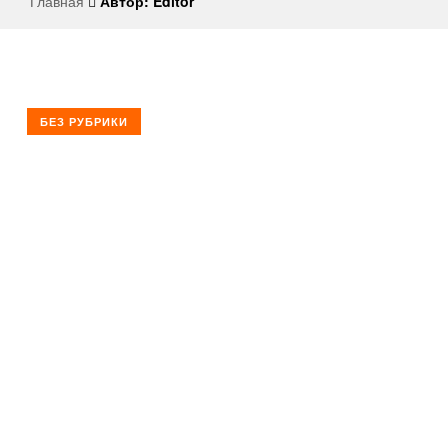
Главная
Автор: Editor
Твери
Доставка
еды
в
БЕЗ РУБРИКИ
Твери