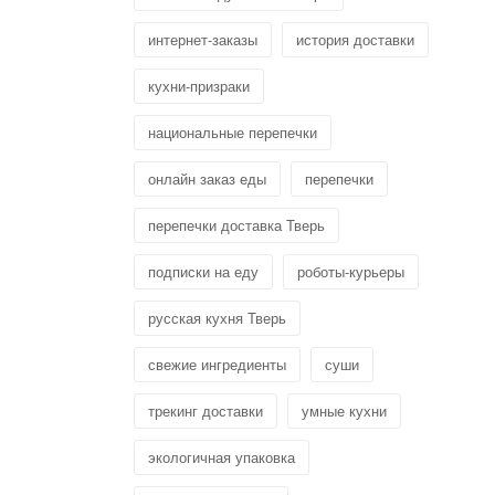
интернет-заказы
история доставки
кухни-призраки
национальные перепечки
онлайн заказ еды
перепечки
перепечки доставка Тверь
подписки на еду
роботы-курьеры
русская кухня Тверь
свежие ингредиенты
суши
трекинг доставки
умные кухни
экологичная упаковка